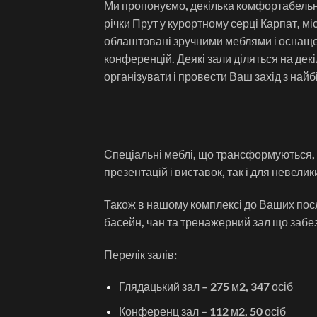
Ми пропонуємо, декілька комфортабельн
річки Прут у курортному серці Карпат, міс
облаштовані зручними меблями і оснаще
конференцій. Деякі зали діляться на дек
організувати і провести Ваш захід з на
Спеціальні меблі, що трансформуються, 
презентацій і виставок, так і для невели
Також в нашому комплексі до Ваших послу
басейн, чан та тренажерний зал що забе
Перелік залів:
Глядацький зал – 275 м2, 347 осіб
Конференц зал – 112 м2, 50 осіб