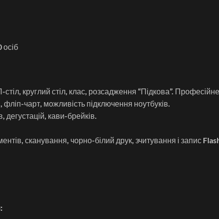
 осіб
П-стіл, круглий стіл, клас, розсадження “Підкова”. Професійн
, фліп-чарт, можливість підключення ноутбуків.
, дегустацій, кави-брейків.
нтів, сканування, чорно-білий друк, зчитування і запис Flas
: