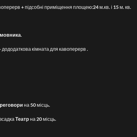
перерв + підсобні приміщення площею:24 м.кв. і 15 м. кв.
амовника.
+ дододаткова кімната для кавоперерв .
реговори
на 50 місць.
зсадка
Театр
на 20 місць.