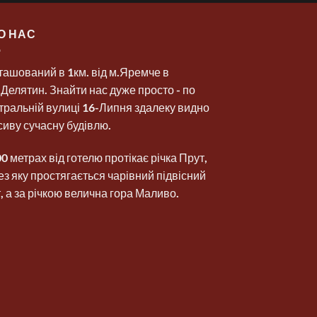
О НАС
ташований в 1км. від м.Яремче в
.Делятин. Знайти нас дуже просто - по
тральній вулиці 16-Липня здалеку видно
сиву сучасну будівлю.
00 метрах від готелю протікає річка Прут,
ез яку простягається чарівний підвісний
т, а за річкою велична гора Маливо.