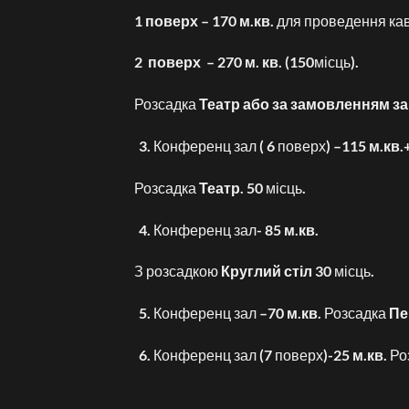
1 поверх
–
170 м.кв.
для проведення каво
2 поверх
–
270 м. кв.
(150місць).
Розсадка
Театр або за замовленням з
Конференц зал ( 6 поверх) –
115 м.кв
.
Розсадка
Театр.
50 місць.
Конференц зал-
85 м.кв.
З розсадкою
Круглий ст
іл
30 місць.
Конференц зал –
70 м.кв.
Розсадка
Пе
Конференц зал (7 поверх)-
25 м.кв.
Ро