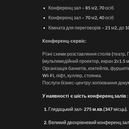
Конференц зал – 85 м2, 70 осіб
Конференц зал – 70 м2, 40 осіб
Кімната для переговорів – 21 м2, до 10
Конференц-сервіс:
Різні схеми розставляння столів (театр, 
(мультимедійний проектор, екран 2х1.5 м
Організація банкетів, коктейлів, фуршетів
Wi-Fi, ліфт, куллер, стоянка.
Послуги бізнес-центру: копіювання докуме
У наявності є шість конференц залів :
Глядацький зал-
275 м.кв
.(347 місць).
Великий двохрівневий конференц зал