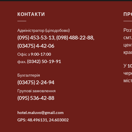
КОНТАКТИ
ПР
Роз
Адміністратор (цілодобово)
(‎095) 453-53-13,
(‎098) 488-22-88,
смт
цен
(03475) 4-42-06
кра
Офіс з 9:00-17:00
‎(
0342) 50-19-91
фах.
У 1
чер
Бухгалтерія
міс
(‎03475) 2-24-94
Групові замовлення
(‎095) 536-42-88
hotel.maluvo@gmail.com
GPS: 48.496131, 24.603002