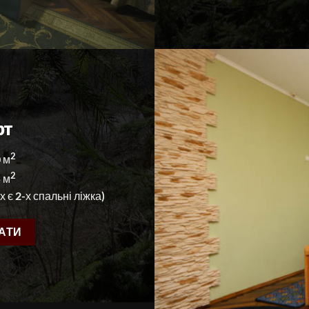
2-х місни
рт
2
0 м
2
5 м
 є 2-х спальні ліжка)
АТИ