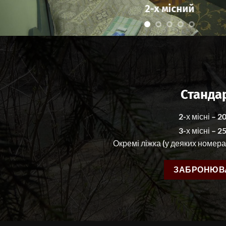
2-х місний
Станда
2-х місні – 2
3-х місні – 2
Окремі ліжка (у деяких номерах
ЗАБРОНЮВ