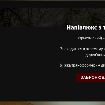
Напівлюкс з 
(трьохмісний) –
Знаходяться в окремому к
дерев’яно
(Ліжка трансформери + д
ЗАБРОНЮВ