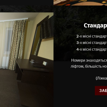
Станда
2-х місні стандар
3-х місні стандар
4-х місні стандар
Номери знаходяться
ліфтом, більшість н
(Ліжк
ЗА
2-х місний