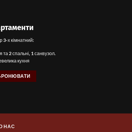
артаменти
 3-х кімнатний:
 та 2 спальні, 1 санвузол.
евелика кухня
БРОНЮВАТИ
О НАС