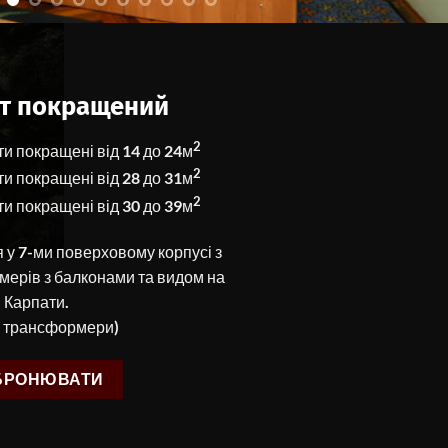
рт покращений
2
ти покращені від 14 до 24м
2
ти покращені від 28 до 31м
2
ти покращені від 30 до 39м
 у 7-ми поверховому корпусі з
омерів з балконами та видом на
Карпати.
а трансформери)
БРОНЮВАТИ
2-х