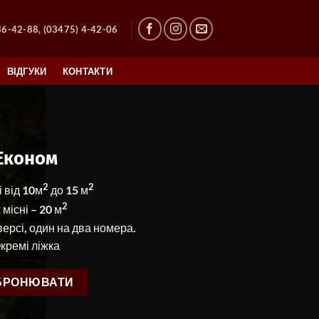
36-42-88, (03475) 4-42-06
ВІДГУКИ
КОНТАКТИ
Економ
2
2
і від 10м
до 15 м
2
 місні – 20 м
ерсі, один на два номера.
кремі ліжка
БРОНЮВАТИ