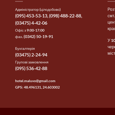
Роз
Адміністратор (цілодобово)
(‎095) 453-53-13,
(‎098) 488-22-88,
смт
цен
(03475) 4-42-06
кра
Офіс з 9:00-17:00
‎(
0342) 50-19-91
фах.
У 1
чер
Бухгалтерія
міс
(‎03475) 2-24-94
Групові замовлення
(‎095) 536-42-88
hotel.maluvo@gmail.com
GPS: 48.496131, 24.603002