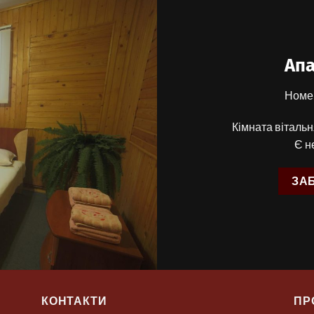
Ап
Номер
Кімната вітальня
Є н
ЗА
КОНТАКТИ
ПР