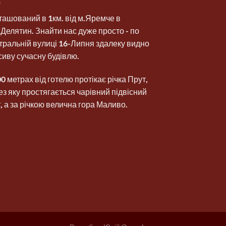
ташований в 1км. від м.Яремче в
.Делятин. Знайти нас дуже просто - по
тральній вулиці 16-Липня здалеку видно
сиву сучасну будівлю.
00 метрах від готелю протікає річка Прут,
ез яку простягається чарівний підвісний
т, а за річкою велична гора Маливо.