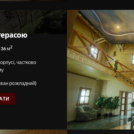
терасою
2
 36 м
орпусі, частково
му
иван розкладний)
АТИ